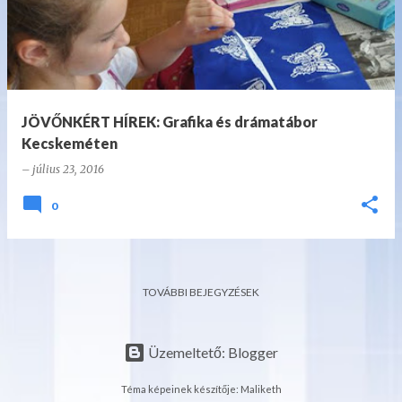
JÖVŐNKÉRT HÍREK: Grafika és drámatábor
Kecskeméten
–
július 23, 2016
0
TOVÁBBI BEJEGYZÉSEK
Üzemeltető: Blogger
Téma képeinek készítője:
Maliketh