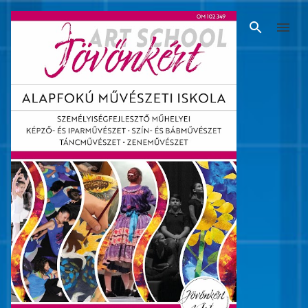
Ugrás a fő tartalomra