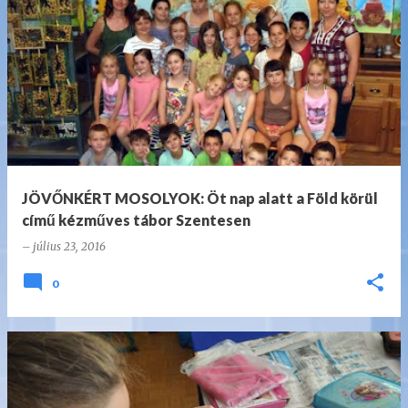
B
e
j
e
g
y
z
JÖVŐNKÉRT MOSOLYOK: Öt nap alatt a Föld körül
é
című kézműves tábor Szentesen
s
–
július 23, 2016
e
0
k