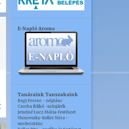
5
február
6
2021
E-Napló Aromo
1
december
2
november
1
szeptember
2
február
14
2020
1
november
1
szeptember
Tanáraink Tanszakaink
Bagi Ferenc - néptánc
2
augusztus
Csorba Ildikó -színjáték
3
Jeneiné Lucz Mária-festészet
július
Visnovszky-Keller Nóra -
1
május
moderntánc