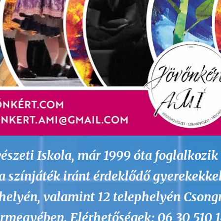
szeti Iskola, már 1999 óta foglalkozik
a színjáték iránt érdeklődő gyerekekkel
ékhelyén, valamint 12 telephelyén Csong
rmegyében. Elérhetőségek: 06 30 510 1