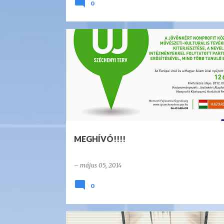
0
MEGHÍVÓ!!!!
–
május 05, 2014
0