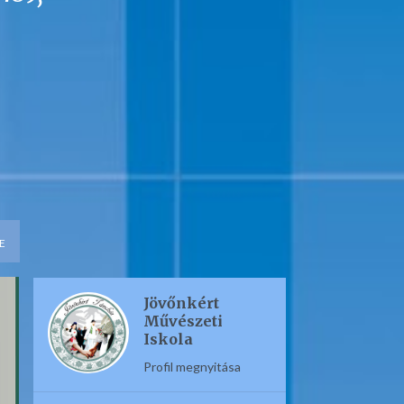
E
Jövőnkért
Művészeti
Iskola
Profil megnyitása