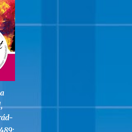
 a
,
rád-
489;