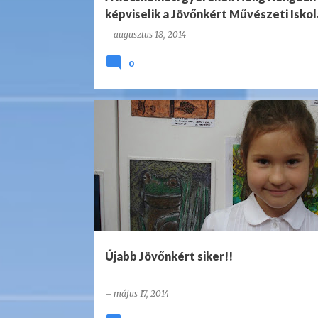
képviselik a Jövőnkért Művészeti Iskol
–
augusztus 18, 2014
0
Újabb Jövőnkért siker!!
–
május 17, 2014