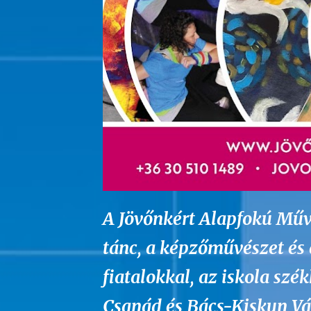
A Jövőnkért Alapfokú Művé
tánc, a képzőművészet és 
fiatalokkal, az iskola sz
Csanád és Bács-Kiskun Vá