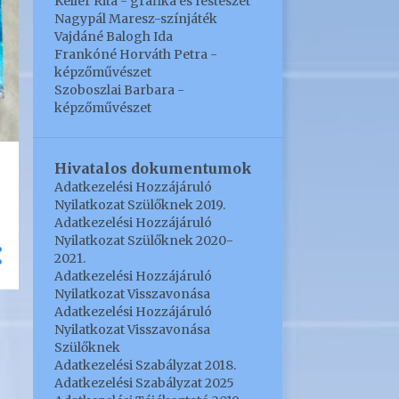
Keller Rita - grafika és festészet
6
április
Nagypál Maresz-színjáték
Vajdáné Balogh Ida
9
2019
Frankóné Horváth Petra -
képzőművészet
1
december
Szoboszlai Barbara -
4
képzőművészet
november
2
szeptember
Hivatalos dokumentumok
2
május
Adatkezelési Hozzájáruló
17
2018
Nyilatkozat Szülőknek 2019.
Adatkezelési Hozzájáruló
1
szeptember
Nyilatkozat Szülőknek 2020-
2021.
1
július
Adatkezelési Hozzájáruló
Nyilatkozat Visszavonása
6
június
Adatkezelési Hozzájáruló
Nyilatkozat Visszavonása
3
május
Szülőknek
1
Adatkezelési Szabályzat 2018.
március
Adatkezelési Szabályzat 2025
5
január