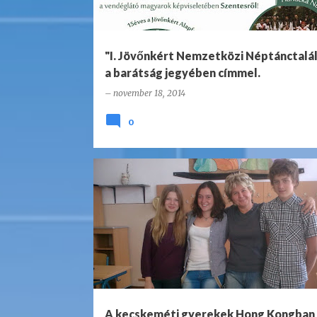
g
y
z
"I. Jövőnkért Nemzetközi Néptánctalá
é
a barátság jegyében címmel.
s
–
november 18, 2014
e
0
k
A kecskeméti gyerekek Hong Kongban