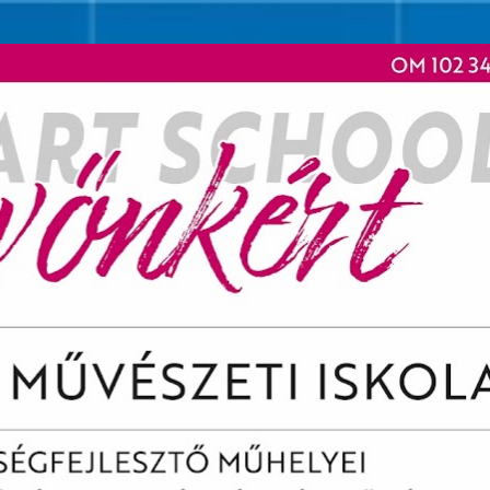
Ugrás a fő tartalomra