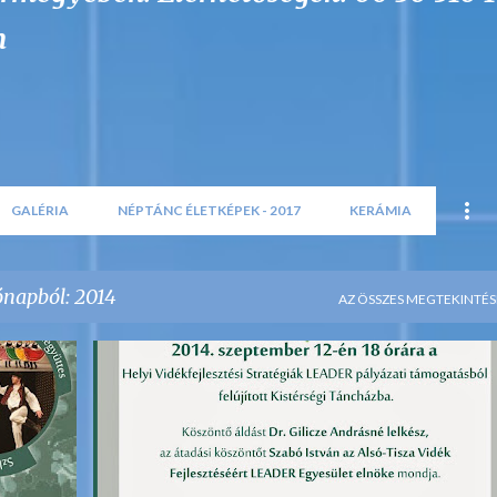
m
GALÉRIA
NÉPTÁNC ÉLETKÉPEK - 2017
KERÁMIA
ónapból: 2014
AZ ÖSSZES MEGTEKINTÉS