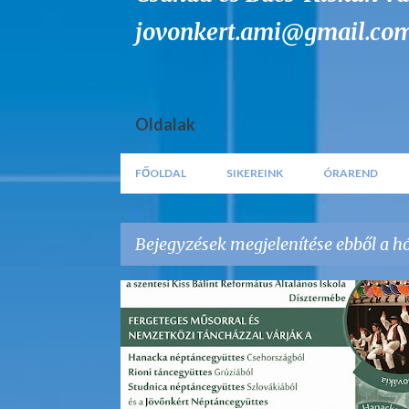
jovonkert.ami@gmail.co
Oldalak
FŐOLDAL
SIKEREINK
ÓRAREND
Bejegyzések megjelenítése ebből a h
B
e
j
e