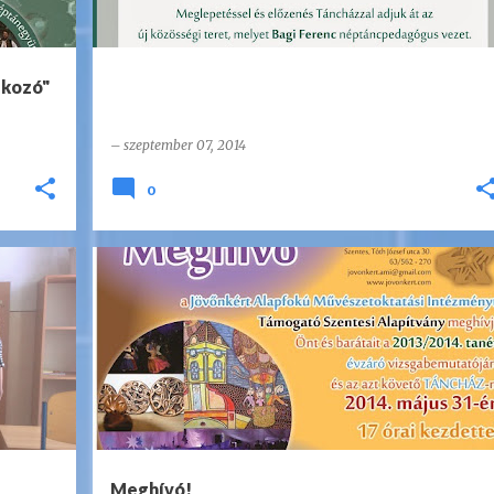
lkozó"
–
szeptember 07, 2014
0
Meghívó!