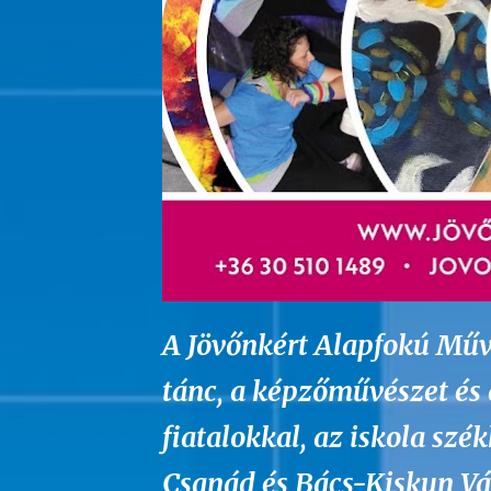
A Jövőnkért Alapfokú Művé
tánc, a képzőművészet és 
fiatalokkal, az iskola sz
Csanád és Bács-Kiskun Vá