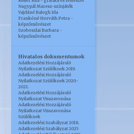
Keller Rita - grafika és festészet
6
április
Nagypál Maresz-színjáték
Vajdáné Balogh Ida
9
2019
Frankóné Horváth Petra -
képzőművészet
1
december
Szoboszlai Barbara -
4
képzőművészet
november
2
szeptember
Hivatalos dokumentumok
2
május
Adatkezelési Hozzájáruló
17
2018
Nyilatkozat Szülőknek 2019.
Adatkezelési Hozzájáruló
1
szeptember
Nyilatkozat Szülőknek 2020-
2021.
1
július
Adatkezelési Hozzájáruló
Nyilatkozat Visszavonása
6
június
Adatkezelési Hozzájáruló
Nyilatkozat Visszavonása
3
május
Szülőknek
1
Adatkezelési Szabályzat 2018.
március
Adatkezelési Szabályzat 2025
5
január