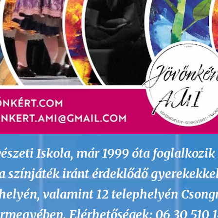
szeti Iskola, már 1999 óta foglalkozik
a színjáték iránt érdeklődő gyerekekkel
ékhelyén, valamint 12 telephelyén Csong
rmegyében. Elérhetőségek: 06 30 510 1