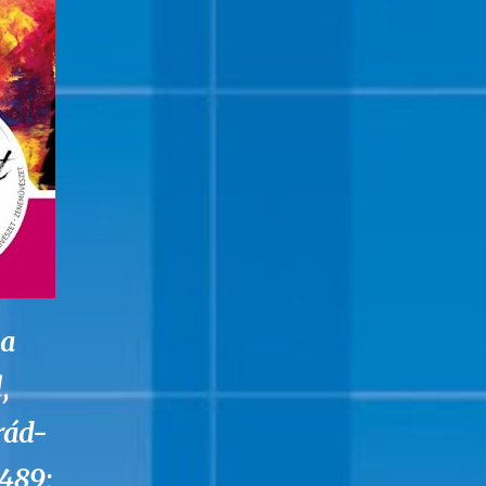
 a
,
rád-
489;