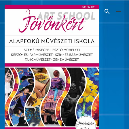
Ugrás a fő tartalomra