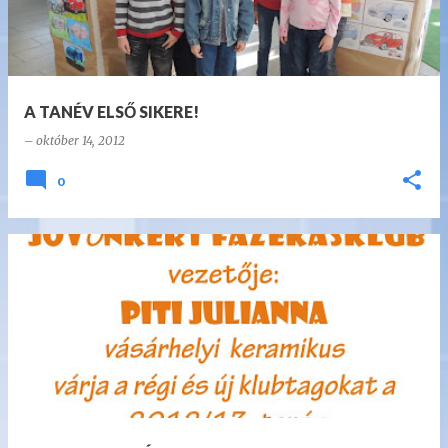
A TANÉV ELSŐ SIKERE!
–
október 14, 2012
0