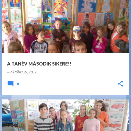
B
e
j
e
g
y
z
A TANÉV MÁSODIK SIKERE!!
é
–
október 19, 2012
s
e
0
k