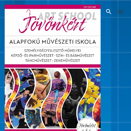
Ugrás a fő tartalomra