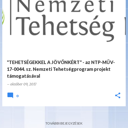
B
e
j
e
g
y
z
"TEHETSÉGEKKEL A JÖVŐNKÉRT" - az NTP-MŰV-
é
17-0044. sz. Nemzeti Tehetségprogram projekt
s
támogatásával
e
–
október 09, 2017
k
0
TOVÁBBI BEJEGYZÉSEK