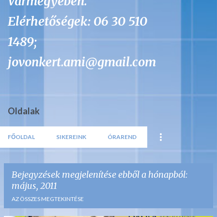
Vármegyében.
Elérhetőségek: 06 30 510
1489;
jovonkert.ami@gmail.com
Oldalak
FŐOLDAL
SIKEREINK
ÓRAREND
Bejegyzések megjelenítése ebből a hónapból:
május, 2011
AZ ÖSSZES MEGTEKINTÉSE