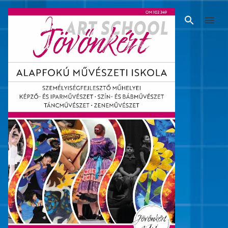
Ugrás a fő tartalomra