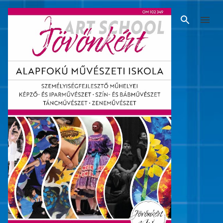
Ugrás a fő tartalomra