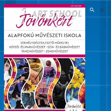
Ugrás a fő tartalomra