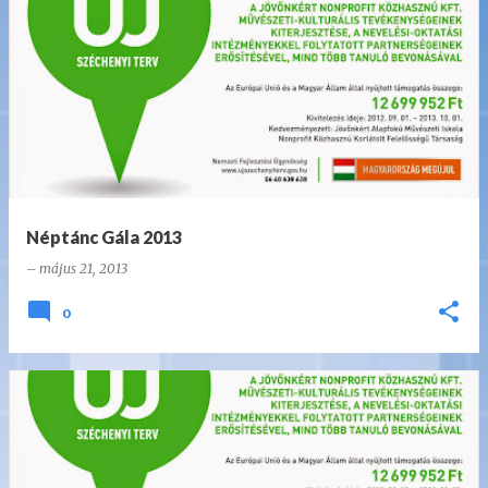
B
e
j
e
g
y
z
Néptánc Gála 2013
é
–
május 21, 2013
s
e
0
k