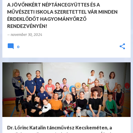
A JÖVŐNKÉRT NÉPTÁNCEGYÜTTES ÉS A
MŰVÉSZETI ISKOLA SZERETETTEL VÁR MINDEN
ÉRDEKLŐDŐT HAGYOMÁNYŐRZŐ
RENDEZVÉNYÉN!
–
november 30, 2024
0
Dr. Lőrinc Katalin táncművész Kecskeméten, a