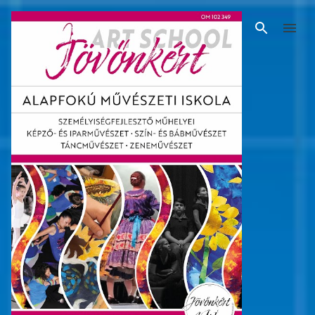
Ugrás a fő tartalomra