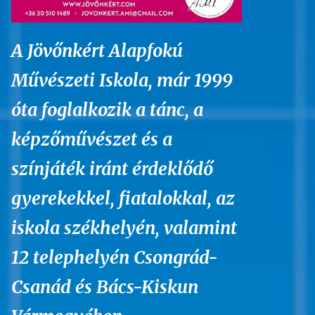
A Jövőnkért Alapfokú
Művészeti Iskola, már 1999
óta foglalkozik a tánc, a
képzőművészet és a
színjáték iránt érdeklődő
gyerekekkel, fiatalokkal, az
iskola székhelyén, valamint
12 telephelyén Csongrád-
Csanád és Bács-Kiskun