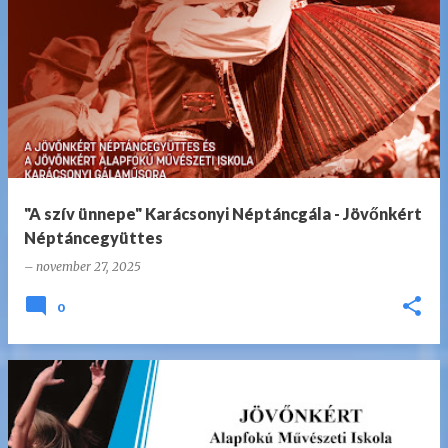
"A szív ünnepe" Karácsonyi Néptáncgála - Jövőnkért
Néptáncegyüttes
–
november 27, 2025
0