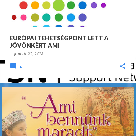
g
y
z
é
s
EURÓPAI TEHETSÉGPONT LETT A
JÖVŐNKÉRT AMI
e
k
–
január 22, 2018
0