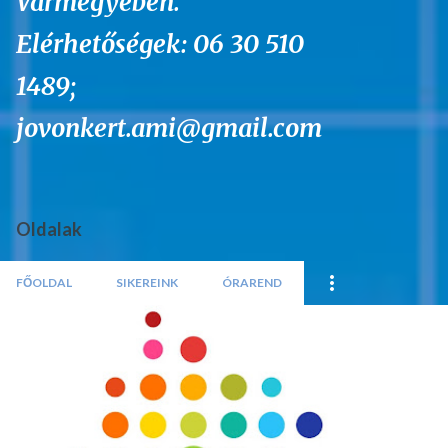
Vármegyében.
Elérhetőségek: 06 30 510
1489;
jovonkert.ami@gmail.com
Oldalak
FŐOLDAL
SIKEREINK
ÓRAREND
B
e
j
e