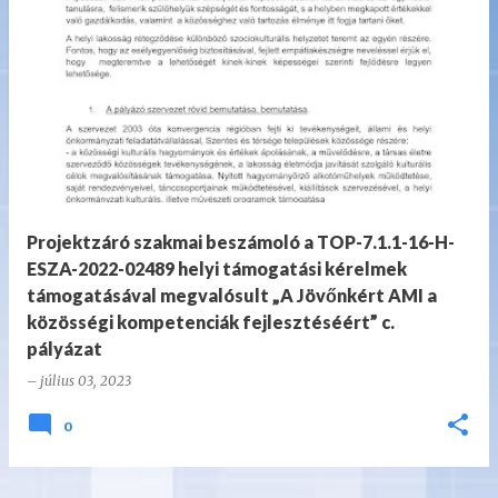
B
e
j
e
g
y
z
Projektzáró szakmai beszámoló a TOP-7.1.1-16-H-
é
ESZA-2022-02489 helyi támogatási kérelmek
s
támogatásával megvalósult „A Jövőnkért AMI a
e
közösségi kompetenciák fejlesztéséért” c.
pályázat
k
–
július 03, 2023
0