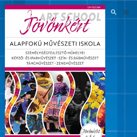
Ugrás a fő tartalomra