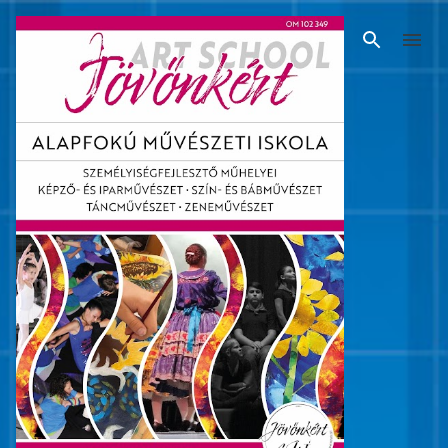
Ugrás a fő tartalomra