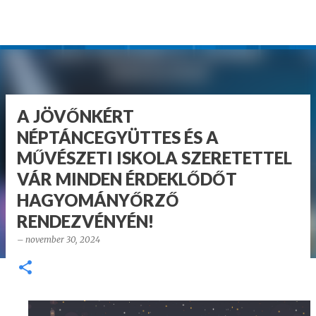
Ugrás a fő tartalomra
A JÖVŐNKÉRT
NÉPTÁNCEGYÜTTES ÉS A
MŰVÉSZETI ISKOLA SZERETETTEL
VÁR MINDEN ÉRDEKLŐDŐT
HAGYOMÁNYŐRZŐ
RENDEZVÉNYÉN!
–
november 30, 2024