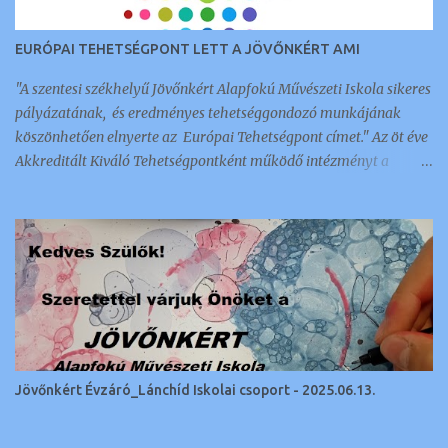
EURÓPAI TEHETSÉGPONT LETT A JÖVŐNKÉRT AMI
"A szentesi székhelyű Jövőnkért Alapfokú Művészeti Iskola sikeres
pályázatának, és eredményes tehetséggondozó munkájának
köszönhetően elnyerte az Európai Tehetségpont címet." Az öt éve
Akkreditált Kiváló Tehetségpontként működő intézményt a
napokban értesítették arról, hogy megkapták ezt a nemzetközi
elismerést és címet, amellyel 350 intézmény és szervezet
rendelkezik a kontinensen. Az a tehetséggondozó szervezet lehet
Európai Tehetségpont: aki rendelkezik a tehetségek fejlesztésével
kapcsolatos stratégiával, és legalább egyéves gyakorlattal a terv
megvalósítása terén; kész megosztani az információkat a
tehetséggondozási gyakorlatairól és egyéb tehetséggel
kapcsolatos ügyekről más Európai Tehetségpontokkal és Európai
Tehetségközpontokkal; kész együttműködni más Európai
Jövőnkért Évzáró_Lánchíd Iskolai csoport - 2025.06.13.
Tehetségpontokkal, ideértve a közös programokban való
részvételt, más Európai Tehetségpontok kapcsolódó