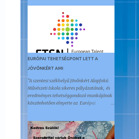
EURÓPAI TEHETSÉGPONT LETT A
JÖVŐNKÉRT AMI
"A szentesi székhelyű Jövőnkért Alapfokú
Művészeti Iskola sikeres pályázatának, és
eredményes tehetséggondozó munkájának
köszönhetően elnyerte az Európai
Tehetségpont címet." Az öt éve Akkreditált
Kiváló Tehetségpontként működő
intézményt a napokban értesítették arról,
hogy megkapták ezt a nemzetközi