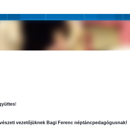
Ugrás a fő tartalomra
gyüttes
!
művészeti vezetőjüknek Bagi Ferenc néptáncpedagógusnak!