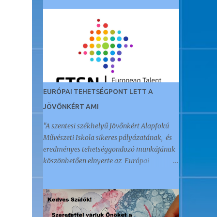
EURÓPAI TEHETSÉGPONT LETT A
JÖVŐNKÉRT AMI
"A szentesi székhelyű Jövőnkért Alapfokú
Művészeti Iskola sikeres pályázatának, és
eredményes tehetséggondozó munkájának
köszönhetően elnyerte az Európai
Tehetségpont címet." Az öt éve Akkreditált
Kiváló Tehetségpontként működő
intézményt a napokban értesítették arról,
hogy megkapták ezt a nemzetközi