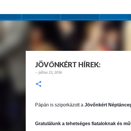
JÖVŐNKÉRT HÍREK:
–
július 23, 2016
Pápán is sziporkázott a
Jövőnkért Néptánce
Gratulálunk a tehetséges fiataloknak és 