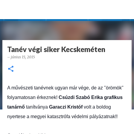
Ugrás a fő tartalomra
Tanév végi siker Kecskeméten
–
június 15, 2015
A művészeti tanévnek ugyan már vége, de az "örömök"
folyamatosan érkeznek!
Csúzdi Szabó Erika grafikus
tanárnő
tanítványa
Garaczi Kristóf
volt a boldog
nyertese a megyei katasztrófa védelmi pályázatnak!!