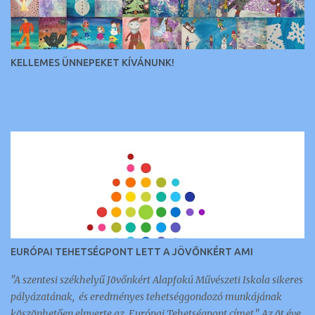
e
k
KELLEMES ÜNNEPEKET KÍVÁNUNK!
EURÓPAI TEHETSÉGPONT LETT A JÖVŐNKÉRT AMI
"A szentesi székhelyű Jövőnkért Alapfokú Művészeti Iskola sikeres
pályázatának, és eredményes tehetséggondozó munkájának
köszönhetően elnyerte az Európai Tehetségpont címet." Az öt éve