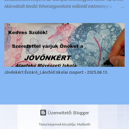
Akkreditált Kiváló Tehetségpontként működő intézményt a
napokban értesítették arról, hogy megkapták ezt a nemzetközi
elismerést és címet, amellyel 350 intézmény és szervezet
rendelkezik a kontinensen. Az a tehetséggondozó szervezet lehet
Európai Tehetségpont: aki rendelkezik a tehetségek fejlesztésével
kapcsolatos stratégiával, és legalább egyéves gyakorlattal a terv
megvalósítása terén; kész megosztani az információkat a
tehetséggondozási gyakorlatairól és egyéb tehetséggel
kapcsolatos ügyekről más Európai Tehetségpontokkal és Európai
Tehetségközpontokkal; kész együttműködni más Európai
Jövőnkért Évzáró_Lánchíd Iskolai csoport - 2025.06.13.
Tehetségpontokkal, ideértve a közös programokban való
részvételt, más Európai Tehetségpontok kapcsolódó
programjainak elősegítését, nyitott más európai tehetségpontok
képviselőinek, szaké...
Üzemeltető: Blogger
Téma képeinek készítője:
Maliketh