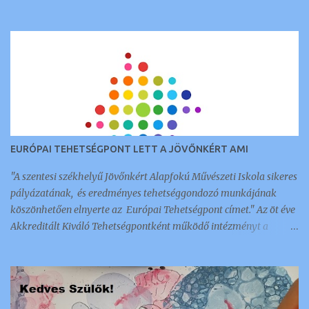
EURÓPAI TEHETSÉGPONT LETT A JÖVŐNKÉRT AMI
"A szentesi székhelyű Jövőnkért Alapfokú Művészeti Iskola sikeres
pályázatának, és eredményes tehetséggondozó munkájának
köszönhetően elnyerte az Európai Tehetségpont címet." Az öt éve
Akkreditált Kiváló Tehetségpontként működő intézményt a
napokban értesítették arról, hogy megkapták ezt a nemzetközi
elismerést és címet, amellyel 350 intézmény és szervezet
rendelkezik a kontinensen. Az a tehetséggondozó szervezet lehet
Európai Tehetségpont: aki rendelkezik a tehetségek fejlesztésével
kapcsolatos stratégiával, és legalább egyéves gyakorlattal a terv