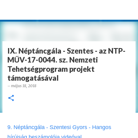
Ugrás a fő tartalomra
IX. Néptáncgála - Szentes - az NTP-
MŰV-17-0044. sz. Nemzeti
Tehetségprogram projekt
támogatásával
–
május 18, 2018
9. Néptáncgála - Szentesi Gyors - Hangos
hírújság beszámolója videóval