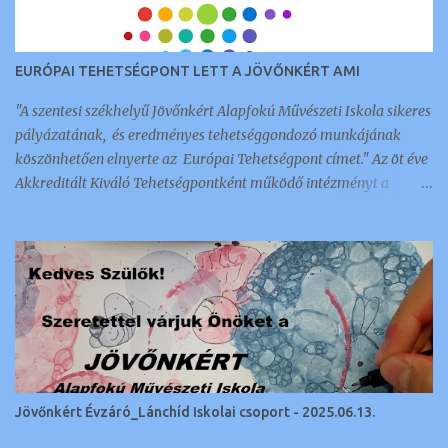
EURÓPAI TEHETSÉGPONT LETT A JÖVŐNKÉRT AMI
"A szentesi székhelyű Jövőnkért Alapfokú Művészeti Iskola sikeres
pályázatának, és eredményes tehetséggondozó munkájának
köszönhetően elnyerte az Európai Tehetségpont címet." Az öt éve
Akkreditált Kiváló Tehetségpontként működő intézményt a
napokban értesítették arról, hogy megkapták ezt a nemzetközi
elismerést és címet, amellyel 350 intézmény és szervezet
rendelkezik a kontinensen. Az a tehetséggondozó szervezet lehet
Európai Tehetségpont: aki rendelkezik a tehetségek fejlesztésével
kapcsolatos stratégiával, és legalább egyéves gyakorlattal a terv
megvalósítása terén; kész megosztani az információkat a
tehetséggondozási gyakorlatairól és egyéb tehetséggel
kapcsolatos ügyekről más Európai Tehetségpontokkal és Európai
Tehetségközpontokkal; kész együttműködni más Európai
Jövőnkért Évzáró_Lánchíd Iskolai csoport - 2025.06.13.
Tehetségpontokkal, ideértve a közös programokban való
részvételt, más Európai Tehetségpontok kapcsolódó