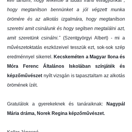
kell tanulni, hogy felkeltse a tudás iránti étvágyunkat ,
hogy megtanítson bennünket a jól végzett munka
örömére és az alkotás izgalmára, hogy megtanítson
szeretni amit csinálunk és hogy segítsen megtalálni azt,
amit szeretünk csinálni."
(Szentgyörgyi Albert) - mi a
művészetoktatás eszközeivel tesszük ezt, sok-sok szép
eredménnyel sikerrel.
Kecskeméten a Magyar Ilona és
Móra Ferenc Általános Iskolában színjáték és
képzőművészet
nyílt vizsgán is tapasztaltam az alkotás
örömének ízét.
Gratulálok a gyerekeknek és tanáraiknak:
Nagypál
Mária dráma, Norek Regina képzőművészet.