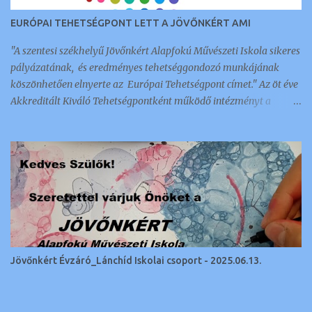
EURÓPAI TEHETSÉGPONT LETT A JÖVŐNKÉRT AMI
"A szentesi székhelyű Jövőnkért Alapfokú Művészeti Iskola sikeres
pályázatának, és eredményes tehetséggondozó munkájának
köszönhetően elnyerte az Európai Tehetségpont címet." Az öt éve
Akkreditált Kiváló Tehetségpontként működő intézményt a
napokban értesítették arról, hogy megkapták ezt a nemzetközi
elismerést és címet, amellyel 350 intézmény és szervezet
rendelkezik a kontinensen. Az a tehetséggondozó szervezet lehet
Európai Tehetségpont: aki rendelkezik a tehetségek fejlesztésével
kapcsolatos stratégiával, és legalább egyéves gyakorlattal a terv
megvalósítása terén; kész megosztani az információkat a
tehetséggondozási gyakorlatairól és egyéb tehetséggel
kapcsolatos ügyekről más Európai Tehetségpontokkal és Európai
Tehetségközpontokkal; kész együttműködni más Európai
Jövőnkért Évzáró_Lánchíd Iskolai csoport - 2025.06.13.
Tehetségpontokkal, ideértve a közös programokban való
részvételt, más Európai Tehetségpontok kapcsolódó
programjainak elősegítését, nyitott más európai tehetségpontok