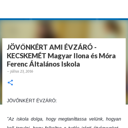
Ugrás a fő tartalomra
JÖVŐNKÉRT AMI ÉVZÁRÓ -
KECSKEMÉT Magyar Ilona és Móra
Ferenc Általános Iskola
–
július 23, 2016
JÖVŐNKÉRT ÉVZÁRÓ:
"Az iskola dolga, hogy megtaníttassa velünk, hogyan