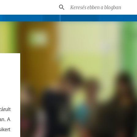
zárult
an. A
ikert