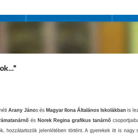
Ugrás a fő tartalomra
k..."
méti
Arany Jáno
s és
Magyar Ilona Általános Iskolákban
is le
rámatanárnő
és
Norek Regina grafikus tanárnő
csoportjaib
k, hozzátartozók jelenlétében történt. A gyerekek itt is nagy s