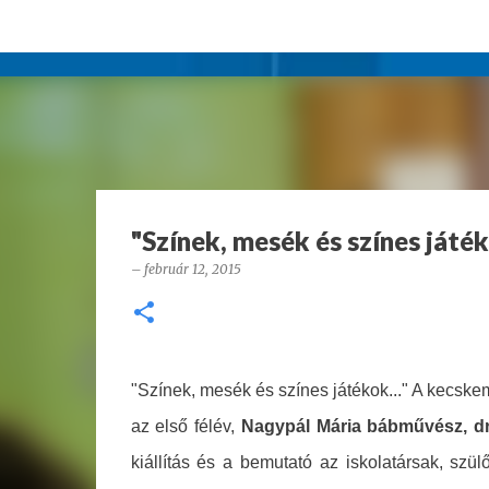
"Színek, mesék és színes játéko
–
február 12, 2015
"Színek, mesék és színes játékok..." A kecske
az első félév,
Nagypál Mária bá
bművész, d
kiállítás és a bemutató az iskolatársak, szülő