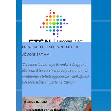
EURÓPAI TEHETSÉGPONT LETT A
JÖVŐNKÉRT AMI
"A szentesi székhelyű Jövőnkért Alapfokú
Művészeti Iskola sikeres pályázatának, és
eredményes tehetséggondozó munkájának
köszönhetően elnyerte az Európai
Tehetségpont címet." Az öt éve Akkreditált
Kiváló Tehetségpontként működő
intézményt a napokban értesítették arról,
hogy megkapták ezt a nemzetközi