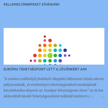
KELLEMES ÜNNEPEKET KÍVÁNUNK!
EURÓPAI TEHETSÉGPONT LETT A JÖVŐNKÉRT AMI
"A szentesi székhelyű Jövőnkért Alapfokú Művészeti Iskola sikeres
pályázatának, és eredményes tehetséggondozó munkájának
köszönhetően elnyerte az Európai Tehetségpont címet." Az öt éve
Akkreditált Kiváló Tehetségpontként működő intézményt a
napokban értesítették arról, hogy megkapták ezt a nemzetközi
elismerést és címet, amellyel 350 intézmény és szervezet