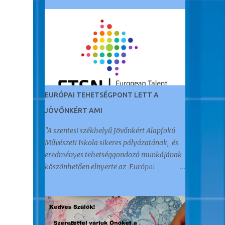
EURÓPAI TEHETSÉGPONT LETT A
JÖVŐNKÉRT AMI
"A szentesi székhelyű Jövőnkért Alapfokú
Művészeti Iskola sikeres pályázatának, és
eredményes tehetséggondozó munkájának
köszönhetően elnyerte az Európai
Tehetségpont címet." Az öt éve Akkreditált
Kiváló Tehetségpontként működő
intézményt a napokban értesítették arról,
hogy megkapták ezt a nemzetközi