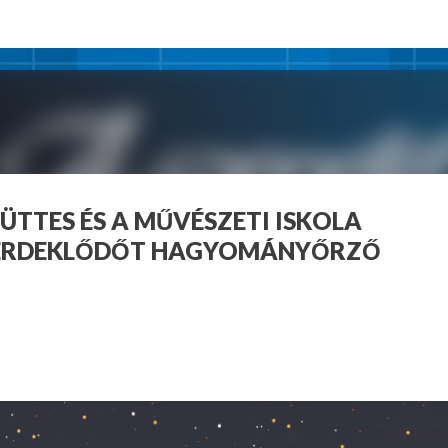
Ugrás a fő tartalomra
TTES ÉS A MŰVÉSZETI ISKOLA
N ÉRDEKLŐDŐT HAGYOMÁNYŐRZŐ