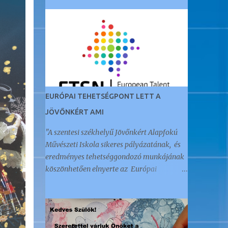
EURÓPAI TEHETSÉGPONT LETT A
JÖVŐNKÉRT AMI
"A szentesi székhelyű Jövőnkért Alapfokú
Művészeti Iskola sikeres pályázatának, és
eredményes tehetséggondozó munkájának
köszönhetően elnyerte az Európai
Tehetségpont címet." Az öt éve Akkreditált
Kiváló Tehetségpontként működő
intézményt a napokban értesítették arról,
hogy megkapták ezt a nemzetközi