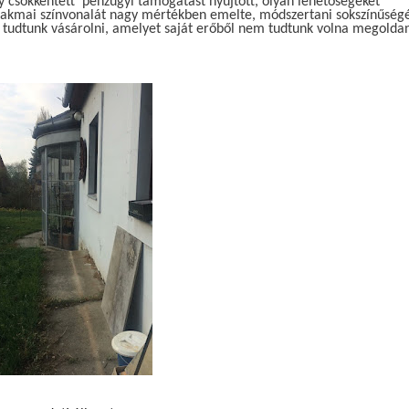
gy csökkentett pénzügyi támogatást nyújtott, olyan lehetőségeket
szakmai színvonalát nagy mértékben emelte, módszertani sokszínűség
tudtunk vásárolni, amelyet saját erőből nem tudtunk volna megoldani