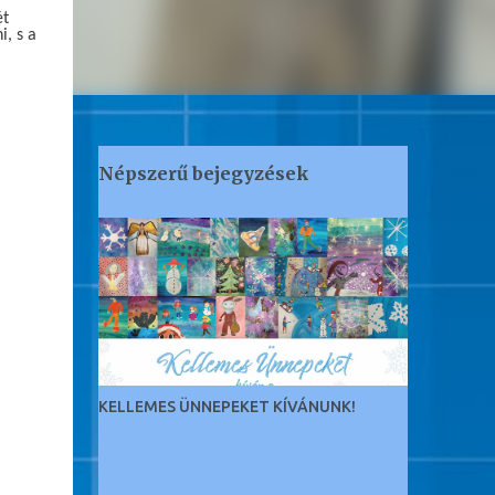
ét
, s a
Népszerű bejegyzések
KELLEMES ÜNNEPEKET KÍVÁNUNK!