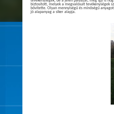
tevékenységek, de a jelen pályázat, még így is ho
biztosított, melyek a megvalósult tevékenységek 
bővítette. Olyan mennyiségű és minőségű anyagot 
jó alapanyag a siker alapja.