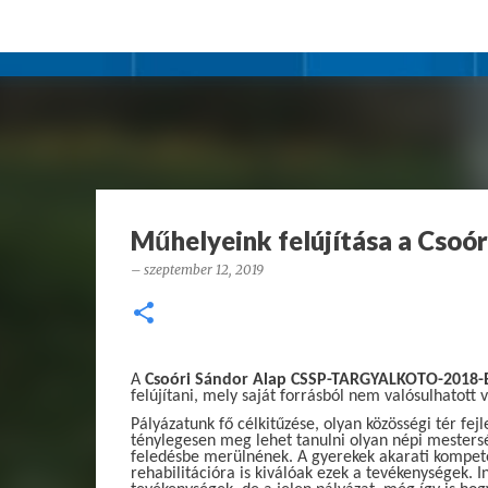
Műhelyeink felújítása a Csoó
–
szeptember 12, 2019
A
Csoóri Sándor Alap
CSSP-TARGYALKOTO-2018-
felújítani, mely saját forrásból nem valósulhatott
Pályázatunk fő célkitűzése, olyan közösségi tér fe
ténylegesen meg lehet tanulni olyan népi mesters
feledésbe merülnének. A gyerekek akarati kompeten
rehabilitációra is kiválóak ezek a tevékenységek. I