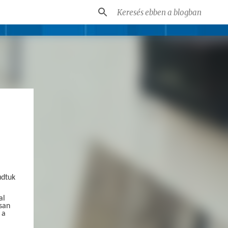
udtuk
al
san
 a