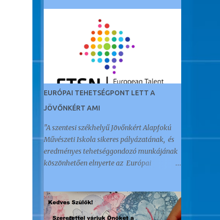
EURÓPAI TEHETSÉGPONT LETT A
JÖVŐNKÉRT AMI
"A szentesi székhelyű Jövőnkért Alapfokú
Művészeti Iskola sikeres pályázatának, és
eredményes tehetséggondozó munkájának
köszönhetően elnyerte az Európai
Tehetségpont címet." Az öt éve Akkreditált
Kiváló Tehetségpontként működő
intézményt a napokban értesítették arról,
hogy megkapták ezt a nemzetközi