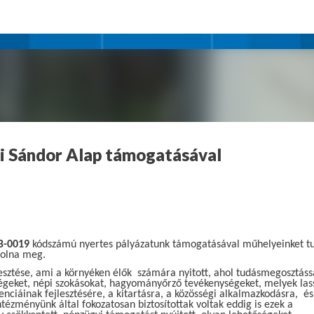
Ugrás a fő tartalomra
ri Sándor Alap támogatásával
B-0019
kódszámú nyertes pályázatunk támogatásával műhelyeinket t
 volna meg.
jlesztése, ami a környéken élők számára nyitott, ahol tudásmegosztáss
égeket, népi szokásokat, hagyományőrző tevékenységeket, melyek las
ciáinak fejlesztésére, a kitartásra, a közösségi alkalmazkodásra, és
ntézményünk által fokozatosan biztosítottak voltak eddig is ezek a