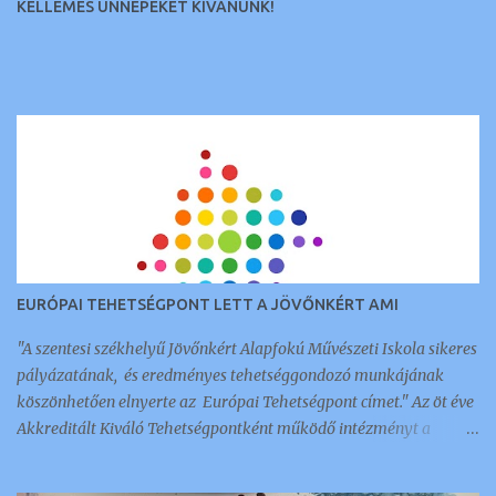
KELLEMES ÜNNEPEKET KÍVÁNUNK!
EURÓPAI TEHETSÉGPONT LETT A JÖVŐNKÉRT AMI
"A szentesi székhelyű Jövőnkért Alapfokú Művészeti Iskola sikeres
pályázatának, és eredményes tehetséggondozó munkájának
köszönhetően elnyerte az Európai Tehetségpont címet." Az öt éve
Akkreditált Kiváló Tehetségpontként működő intézményt a
napokban értesítették arról, hogy megkapták ezt a nemzetközi
elismerést és címet, amellyel 350 intézmény és szervezet