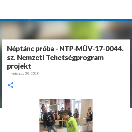
Ugrás a fő tartalomra
Néptánc próba - NTP-MŰV-17-0044.
sz. Nemzeti Tehetségprogram
projekt
–
március 09, 2018