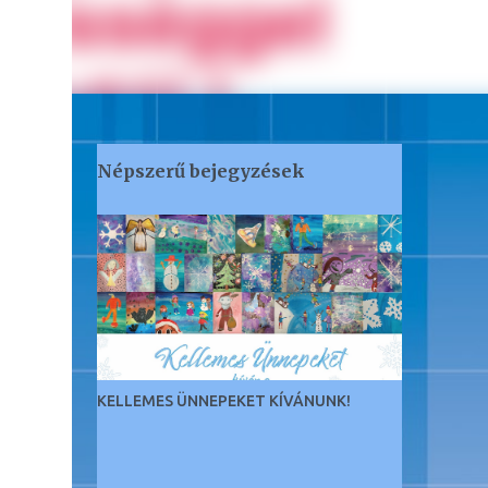
Népszerű bejegyzések
KELLEMES ÜNNEPEKET KÍVÁNUNK!