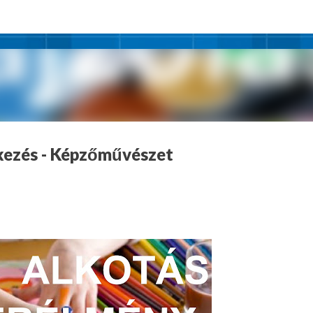
Ugrás a fő tartalomra
ezés - Képzőművészet