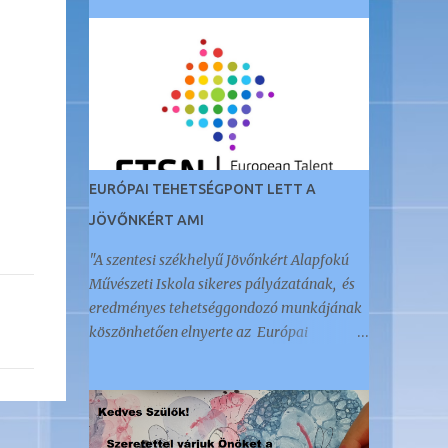
EURÓPAI TEHETSÉGPONT LETT A
JÖVŐNKÉRT AMI
"A szentesi székhelyű Jövőnkért Alapfokú
Művészeti Iskola sikeres pályázatának, és
eredményes tehetséggondozó munkájának
köszönhetően elnyerte az Európai
Tehetségpont címet." Az öt éve Akkreditált
Kiváló Tehetségpontként működő
intézményt a napokban értesítették arról,
hogy megkapták ezt a nemzetközi