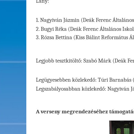
Lány:
1. Nagyiván Jázmin (Deák Ferenc Általános
2. Bugyi Réka (Deák Ferenc Általános Iskol
3. Rózsa Bettina (Kiss Bálint Református Ál
Legjobb tesztkitöltő: Szabó Márk (Deák Fer
Legügyesebben közlekedő: Túri Barnabás (K
Legszabályosabban közlekedő: Nagyiván Já
A verseny megrendezéséhez támogatást