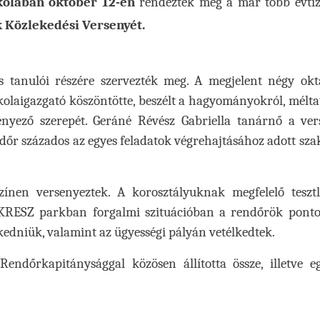
skolában október 12-én
rendezték meg a már több évtiz
k Közlekedési Versenyét.
yos tanulói részére szervezték meg. A megjelent négy okt
olaigazgató köszöntötte, beszélt a hagyományokról, mélta
yező szerepét. Geráné Révész Gabriella tanárnő a ver
ndőr százados az egyes feladatok végrehajtásához adott sz
ínen versenyeztek. A korosztályuknak megfelelő tesztl
tó KRESZ parkban forgalmi szituációban a rendőrök pont
kedniük, valamint az ügyességi pályán vetélkedtek.
endőrkapitánysággal közösen állította össze, illetve e