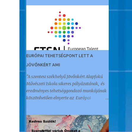
EURÓPAI TEHETSÉGPONT LETT A
JÖVŐNKÉRT AMI
"A szentesi székhelyű Jövőnkért Alapfokú
Művészeti Iskola sikeres pályázatának, és
eredményes tehetséggondozó munkájának
köszönhetően elnyerte az Európai
Tehetségpont címet." Az öt éve Akkreditált
Kiváló Tehetségpontként működő
intézményt a napokban értesítették arról,
hogy megkapták ezt a nemzetközi