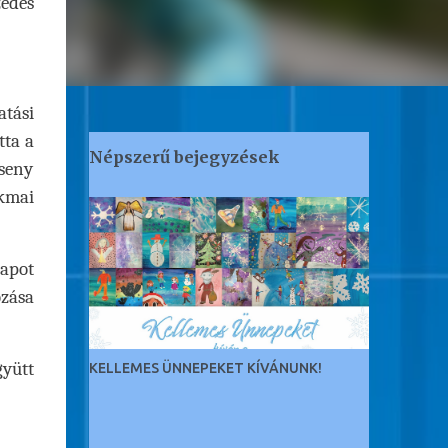
edes
atási
tta a
Népszerű bejegyzések
seny
akmai
apot
ozása
gyütt
KELLEMES ÜNNEPEKET KÍVÁNUNK!