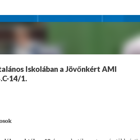
Ugrás a fő tartalomra
talános Iskolában a Jövőnkért AMI
.C-14/1.
tosok