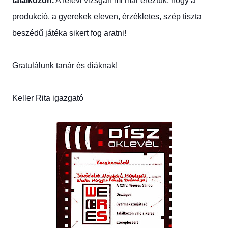
találkozón.
A félévi vizsgán mi már éreztük, hogy a
produkció, a gyerekek eleven, érzékletes, szép tiszta
beszédű játéka sikert fog aratni!
Gratulálunk tanár és diáknak!
Keller Rita igazgató