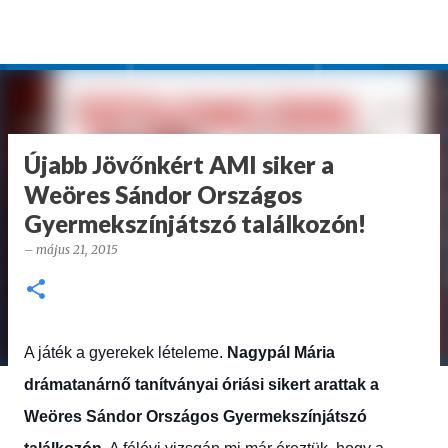
Ugrás a fő tartalomra
Újabb Jövőnkért AMI siker a
Weöres Sándor Országos
Gyermekszínjátszó találkozón!
–
május 21, 2015
A játék a gyerekek lételeme.
Nagypál Mária
drámatanárnő tanítványai óriási sikert arattak a
Weöres Sándor Országos Gyermekszínjátszó