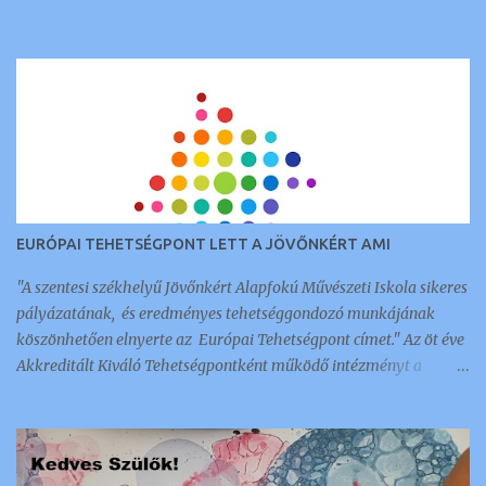
EURÓPAI TEHETSÉGPONT LETT A JÖVŐNKÉRT AMI
"A szentesi székhelyű Jövőnkért Alapfokú Művészeti Iskola sikeres
pályázatának, és eredményes tehetséggondozó munkájának
köszönhetően elnyerte az Európai Tehetségpont címet." Az öt éve
Akkreditált Kiváló Tehetségpontként működő intézményt a
napokban értesítették arról, hogy megkapták ezt a nemzetközi
elismerést és címet, amellyel 350 intézmény és szervezet
rendelkezik a kontinensen. Az a tehetséggondozó szervezet lehet
Európai Tehetségpont: aki rendelkezik a tehetségek fejlesztésével