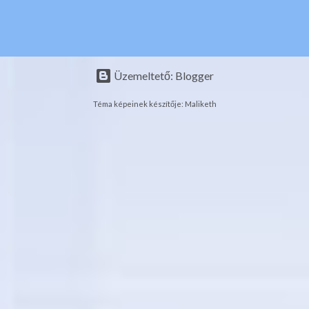
részvételt, más Európai Tehetségpontok kapcsolódó
programjainak elősegítését, nyitott más európai tehetségpontok
képviselőinek, szaké...
Üzemeltető: Blogger
Téma képeinek készítője:
Maliketh