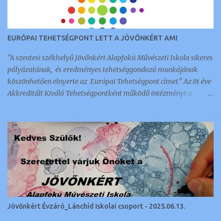
EURÓPAI TEHETSÉGPONT LETT A JÖVŐNKÉRT AMI
"A szentesi székhelyű Jövőnkért Alapfokú Művészeti Iskola sikeres
pályázatának, és eredményes tehetséggondozó munkájának
köszönhetően elnyerte az Európai Tehetségpont címet." Az öt éve
Akkreditált Kiváló Tehetségpontként működő intézményt a
napokban értesítették arról, hogy megkapták ezt a nemzetközi
elismerést és címet, amellyel 350 intézmény és szervezet
rendelkezik a kontinensen. Az a tehetséggondozó szervezet lehet
Európai Tehetségpont: aki rendelkezik a tehetségek fejlesztésével
kapcsolatos stratégiával, és legalább egyéves gyakorlattal a terv
megvalósítása terén; kész megosztani az információkat a
tehetséggondozási gyakorlatairól és egyéb tehetséggel
kapcsolatos ügyekről más Európai Tehetségpontokkal és Európai
Tehetségközpontokkal; kész együttműködni más Európai
Jövőnkért Évzáró_Lánchíd Iskolai csoport - 2025.06.13.
Tehetségpontokkal, ideértve a közös programokban való