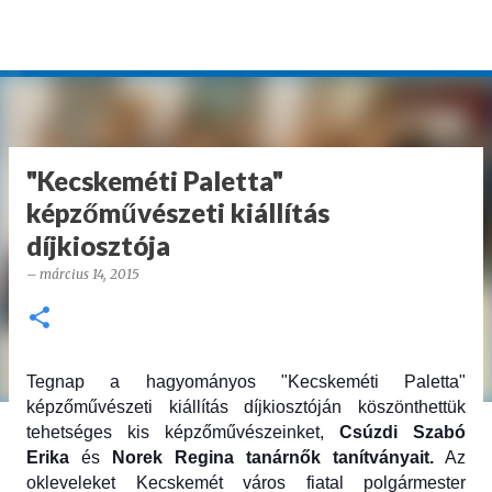
Ugrás a fő tartalomra
"Kecskeméti Paletta"
képzőművészeti kiállítás
díjkiosztója
–
március 14, 2015
Tegnap a hagyományos "Kecskeméti Paletta"
képzőművészeti kiállítás díjkiosztóján köszönthettük
tehetséges kis képzőművészeinket,
Csúzdi Szabó
Erika
és
Norek Regina tanárnők tanítványait.
Az
okleveleket Kecskemét város fiatal polgármester