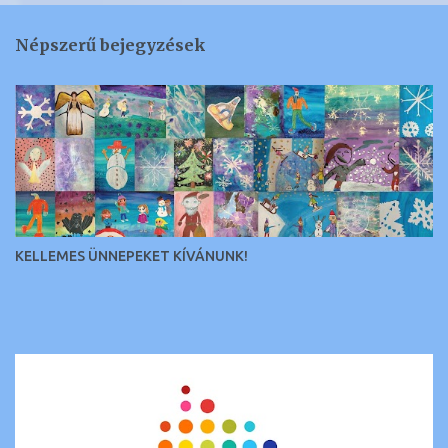
e
g
Népszerű bejegyzések
y
z
é
s
e
k
KELLEMES ÜNNEPEKET KÍVÁNUNK!