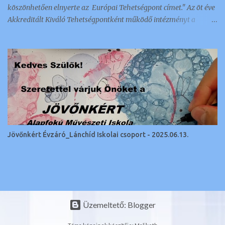
köszönhetően elnyerte az Európai Tehetségpont címet." Az öt éve
Akkreditált Kiváló Tehetségpontként működő intézményt a
napokban értesítették arról, hogy megkapták ezt a nemzetközi
elismerést és címet, amellyel 350 intézmény és szervezet
rendelkezik a kontinensen. Az a tehetséggondozó szervezet lehet
Európai Tehetségpont: aki rendelkezik a tehetségek fejlesztésével
kapcsolatos stratégiával, és legalább egyéves gyakorlattal a terv
megvalósítása terén; kész megosztani az információkat a
tehetséggondozási gyakorlatairól és egyéb tehetséggel
kapcsolatos ügyekről más Európai Tehetségpontokkal és Európai
Tehetségközpontokkal; kész együttműködni más Európai
Jövőnkért Évzáró_Lánchíd Iskolai csoport - 2025.06.13.
Tehetségpontokkal, ideértve a közös programokban való
részvételt, más Európai Tehetségpontok kapcsolódó
programjainak elősegítését, nyitott más európai tehetségpontok
képviselőinek, szaké...
Üzemeltető: Blogger