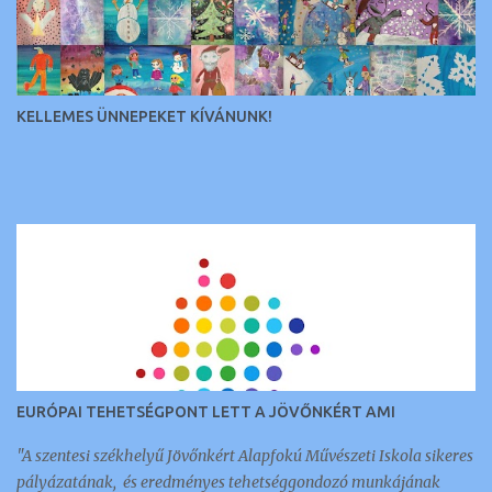
e
k
KELLEMES ÜNNEPEKET KÍVÁNUNK!
EURÓPAI TEHETSÉGPONT LETT A JÖVŐNKÉRT AMI
"A szentesi székhelyű Jövőnkért Alapfokú Művészeti Iskola sikeres
pályázatának, és eredményes tehetséggondozó munkájának