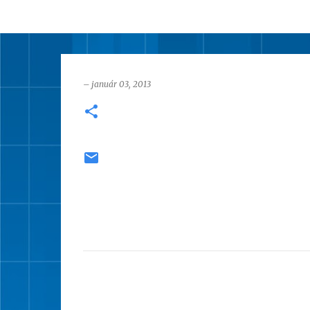
–
január 03, 2013
M
e