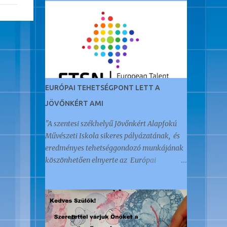
EURÓPAI TEHETSÉGPONT LETT A
JÖVŐNKÉRT AMI
"A szentesi székhelyű Jövőnkért Alapfokú
Művészeti Iskola sikeres pályázatának, és
eredményes tehetséggondozó munkájának
köszönhetően elnyerte az Európai
Tehetségpont címet." Az öt éve Akkreditált
Kiváló Tehetségpontként működő
intézményt a napokban értesítették arról,
hogy megkapták ezt a nemzetközi
elismerést és címet, amellyel 350 intézmény