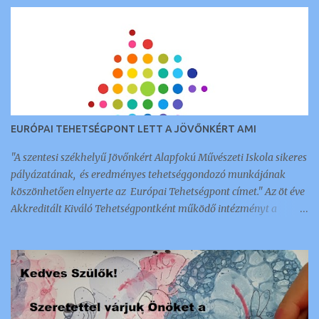
EURÓPAI TEHETSÉGPONT LETT A JÖVŐNKÉRT AMI
"A szentesi székhelyű Jövőnkért Alapfokú Művészeti Iskola sikeres
pályázatának, és eredményes tehetséggondozó munkájának
köszönhetően elnyerte az Európai Tehetségpont címet." Az öt éve
Akkreditált Kiváló Tehetségpontként működő intézményt a
napokban értesítették arról, hogy megkapták ezt a nemzetközi
elismerést és címet, amellyel 350 intézmény és szervezet
rendelkezik a kontinensen. Az a tehetséggondozó szervezet lehet
Európai Tehetségpont: aki rendelkezik a tehetségek fejlesztésével
kapcsolatos stratégiával, és legalább egyéves gyakorlattal a terv
megvalósítása terén; kész megosztani az információkat a