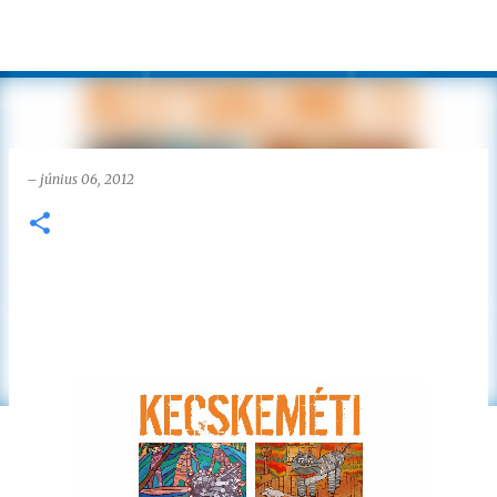
Ugrás a fő tartalomra
–
június 06, 2012