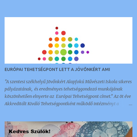
EURÓPAI TEHETSÉGPONT LETT A JÖVŐNKÉRT AMI
"A szentesi székhelyű Jövőnkért Alapfokú Művészeti Iskola sikeres
pályázatának, és eredményes tehetséggondozó munkájának
köszönhetően elnyerte az Európai Tehetségpont címet." Az öt éve
Akkreditált Kiváló Tehetségpontként működő intézményt a
napokban értesítették arról, hogy megkapták ezt a nemzetközi
elismerést és címet, amellyel 350 intézmény és szervezet
rendelkezik a kontinensen. Az a tehetséggondozó szervezet lehet
Európai Tehetségpont: aki rendelkezik a tehetségek fejlesztésével