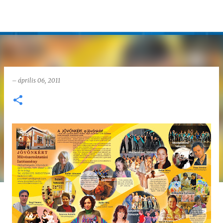
Ugrás a fő tartalomra
–
április 06, 2011