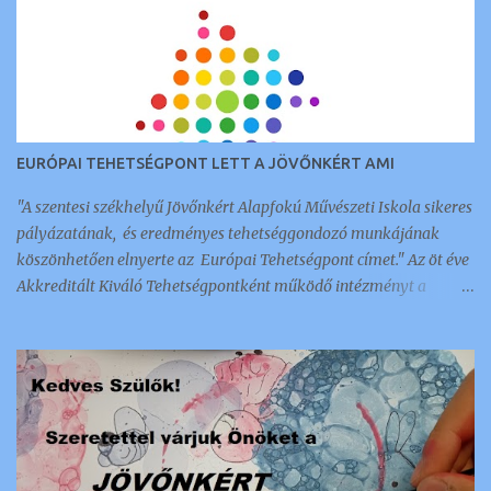
EURÓPAI TEHETSÉGPONT LETT A JÖVŐNKÉRT AMI
"A szentesi székhelyű Jövőnkért Alapfokú Művészeti Iskola sikeres
pályázatának, és eredményes tehetséggondozó munkájának
köszönhetően elnyerte az Európai Tehetségpont címet." Az öt éve
Akkreditált Kiváló Tehetségpontként működő intézményt a
napokban értesítették arról, hogy megkapták ezt a nemzetközi
elismerést és címet, amellyel 350 intézmény és szervezet
rendelkezik a kontinensen. Az a tehetséggondozó szervezet lehet
Európai Tehetségpont: aki rendelkezik a tehetségek fejlesztésével
kapcsolatos stratégiával, és legalább egyéves gyakorlattal a terv
megvalósítása terén; kész megosztani az információkat a
tehetséggondozási gyakorlatairól és egyéb tehetséggel