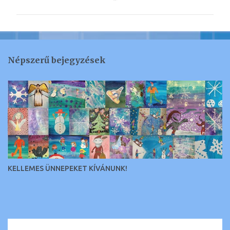
g
j
e
g
Népszerű bejegyzések
y
z
é
s
e
k
KELLEMES ÜNNEPEKET KÍVÁNUNK!