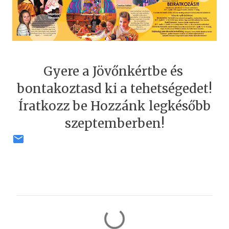
Gyere a Jövőnkértbe és
bontakoztasd ki a tehetségedet!
Íratkozz be Hozzánk legkésőbb
szeptemberben!
M
e